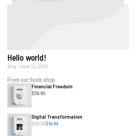
Wh
Hello world!
a
Blog
-
June 22, 2026
Ind
From our book shop
Financial Freedom
$
39.90
Digital Transformation
$
39.90
$
19.99