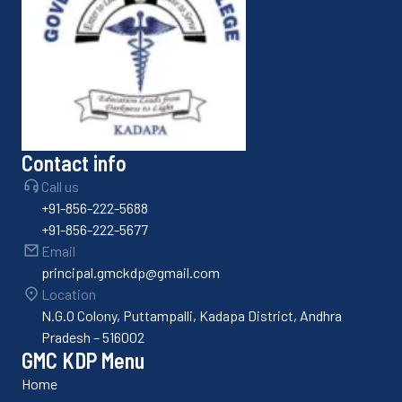
Contact info
Call us
+91-856-222-5688
+91-856-222-5677
Email
principal.gmckdp@gmail.com
Location
N.G.O Colony, Puttampalli, Kadapa District, Andhra
Pradesh – 516002
GMC KDP Menu
Home