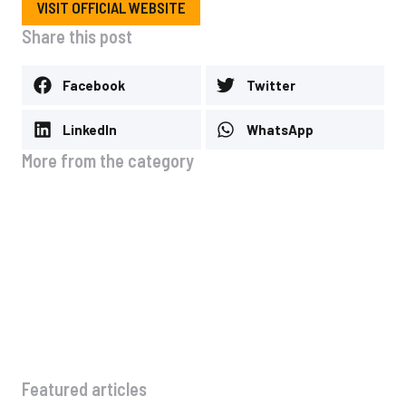
VISIT OFFICIAL WEBSITE
Share this post
Facebook
Twitter
LinkedIn
WhatsApp
More from the category
Hello world!
June 22, 2026
Why amet lorem dolor glavrida agestas
May 8, 2025
Dolor sit amet – consectetur adipiscing
May 7, 2025
Consectetur adipiscing elit sed do eiusmod tempor
May 5, 2025
Featured articles